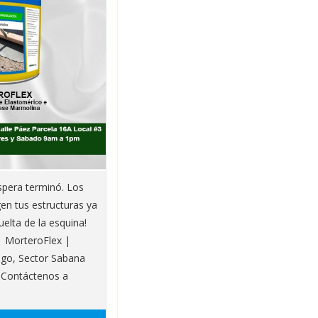
era terminó. Los
en tus estructuras ya
uelta de la esquina!
 | MorteroFlex |
ego, Sector Sabana
. Contáctenos a