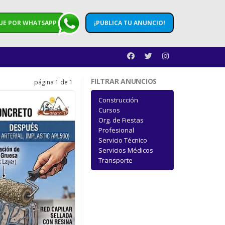
UE POR WHATSAPP
¡PUBLICA TU ANUNCIO!
FILTRAR ANUNCIOS
página 1 de 1
Construcción
Cursos
Org. de Fiestas
Profesional
Servicio Técnico
Servicios Médicos
Transporte